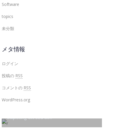
Software
topics
未分類
メタ情報
ログイン
投稿の
RSS
Beyond the tree line
コメントの
RSS
WordPress.org
Lorem ipsum dolor sit amet consectetur
adipiscing elit sed do...