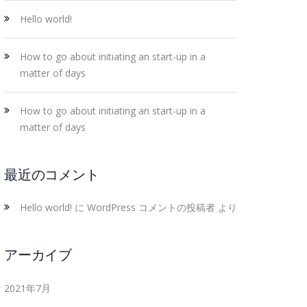
Hello world!
How to go about initiating an start-up in a
matter of days
How to go about initiating an start-up in a
matter of days
最近のコメント
Hello world!
に
WordPress コメントの投稿者
より
アーカイブ
2021年7月