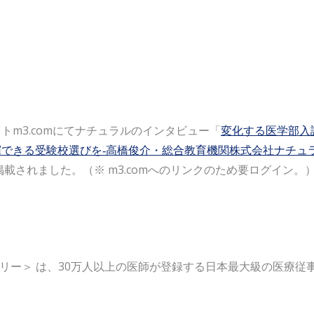
トm3.comにてナチュラルのインタビュー「
変化する医学部入
できる受験校選びを‐高橋俊介・総合教育機関株式会社ナチュ
掲載されました。（※ m3.comへのリンクのため要ログイン。
スリー＞ は、
30万人以上の医師が登録する
日本最大級の医療従