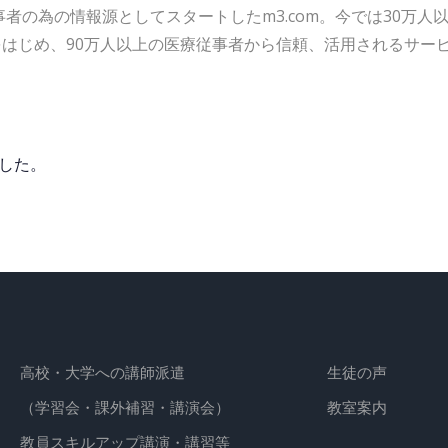
従事者の為の情報源として
スタートしたm3.com。
今では30万人
をはじめ、
90万人以上の医療従事者から信頼、活用される
サー
した。
高校・大学への講師派遣
生徒の声
（学習会・課外補習・講演会）
教室案内
教員スキルアップ講演・講習等